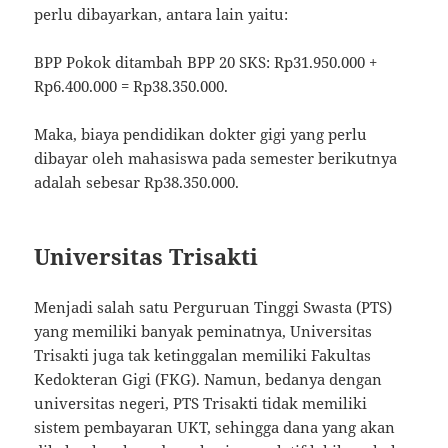
perlu dibayarkan, antara lain yaitu:
BPP Pokok ditambah BPP 20 SKS: Rp31.950.000 +
Rp6.400.000 = Rp38.350.000.
Maka, biaya pendidikan dokter gigi yang perlu
dibayar oleh mahasiswa pada semester berikutnya
adalah sebesar Rp38.350.000.
Universitas Trisakti
Menjadi salah satu Perguruan Tinggi Swasta (PTS)
yang memiliki banyak peminatnya, Universitas
Trisakti juga tak ketinggalan memiliki Fakultas
Kedokteran Gigi (FKG). Namun, bedanya dengan
universitas negeri, PTS Trisakti tidak memiliki
sistem pembayaran UKT, sehingga dana yang akan