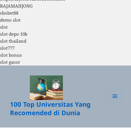
RAJAMAHJONG
sbobet88
demo slot
slot
slot depo 10k
slot thailand
slot777
slot bonus
slot gacor
100 Top Universitas Yang
MENU
DAN
Recomended di Dunia
WIDGET