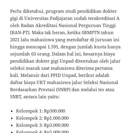
Perlu diketahui, program studi pendidikan dokter
gigi di Universitas Padjajaran sudah terakreditasi A
oleh Badan Akreditasi Nasional Perguruan Tinggi
(BAN-PT). Maka tak heran, ketika SBMPTN tahun
2021 lalu mahasiswa yang mendaftar di jurusan ini
hingga mencapai 1.591, dengan jumlah kuota hanya
sejumlah 63 orang. Dalam hal ini, besarnya biaya
pendidikan dokter gigi Unpad ditentukan oleh jalur
seleksi masuk saat mahasiswa diterima pertama
kali. Melansir dari PPID Unpad, berikut adalah
daftar biaya UKT mahasiswa jalur Seleksi Nasional
Berdasarkan Prestasi (SNBP) dan melalui tes atau
SNBT, antara lain yaitu:
Kelompok 1: Rp500.000
Kelompok 2: Rp1.000.000
Kelompok 3: Rp3.000.000
Kelompok 4: Rp5.000.000