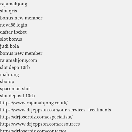
rajamahjong
slot qris
bonus new member
nova88 login
daftar ibcbet
slot bonus
judi bola
bonus new member
rajamahjong.com
slot depo 10rb
mahjong
sbotop
spaceman slot
slot deposit 10rb
https://www.rajamahjong.co.uk/
https://www.drjeppson.com/our-services--treatments
https://drjoseroiz.com/especialista/
https://www.drjeppson.com/resources
https://drjoseroiz.com/contacto/