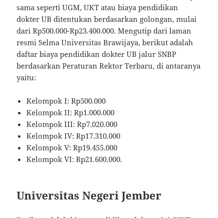
sama seperti UGM, UKT atau biaya pendidikan
dokter UB ditentukan berdasarkan golongan, mulai
dari Rp500.000-Rp23.400.000. Mengutip dari laman
resmi Selma Universitas Brawijaya, berikut adalah
daftar biaya pendidikan dokter UB jalur SNBP
berdasarkan Peraturan Rektor Terbaru, di antaranya
yaitu:
Kelompok I: Rp500.000
Kelompok II: Rp1.000.000
Kelompok III: Rp7.020.000
Kelompok IV: Rp17.310.000
Kelompok V: Rp19.455.000
Kelompok VI: Rp21.600.000.
Universitas Negeri Jember