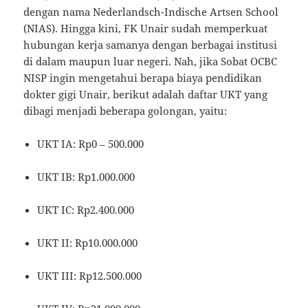
dengan nama Nederlandsch-Indische Artsen School
(NIAS). Hingga kini, FK Unair sudah memperkuat
hubungan kerja samanya dengan berbagai institusi
di dalam maupun luar negeri. Nah, jika Sobat OCBC
NISP ingin mengetahui berapa biaya pendidikan
dokter gigi Unair, berikut adalah daftar UKT yang
dibagi menjadi beberapa golongan, yaitu:
UKT IA: Rp0 – 500.000
UKT IB: Rp1.000.000
UKT IC: Rp2.400.000
UKT II: Rp10.000.000
UKT III: Rp12.500.000