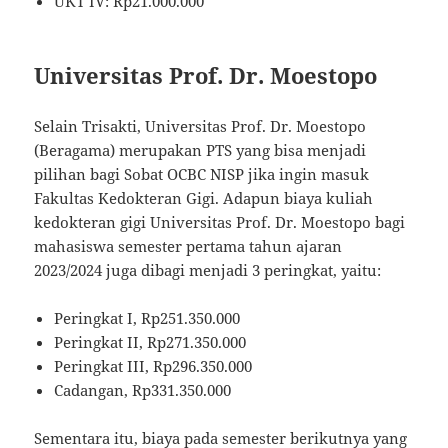
UKT IV: Rp21.000.000
Universitas Prof. Dr. Moestopo
Selain Trisakti, Universitas Prof. Dr. Moestopo
(Beragama) merupakan PTS yang bisa menjadi
pilihan bagi Sobat OCBC NISP jika ingin masuk
Fakultas Kedokteran Gigi. Adapun biaya kuliah
kedokteran gigi Universitas Prof. Dr. Moestopo bagi
mahasiswa semester pertama tahun ajaran
2023/2024 juga dibagi menjadi 3 peringkat, yaitu:
Peringkat I, Rp251.350.000
Peringkat II, Rp271.350.000
Peringkat III, Rp296.350.000
Cadangan, Rp331.350.000
Sementara itu, biaya pada semester berikutnya yang