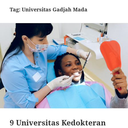
Tag:
Universitas Gadjah Mada
9 Universitas Kedokteran