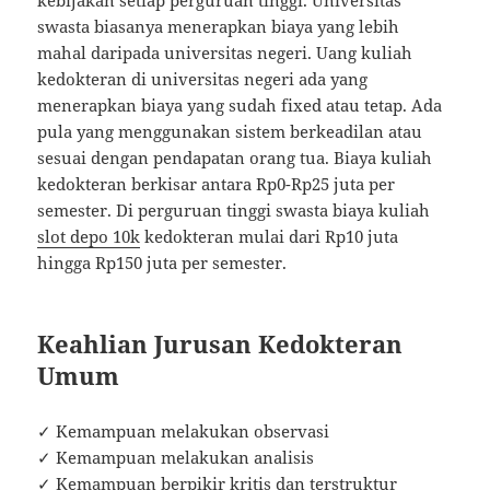
swasta biasanya menerapkan biaya yang lebih
mahal daripada universitas negeri. Uang kuliah
kedokteran di universitas negeri ada yang
menerapkan biaya yang sudah fixed atau tetap. Ada
pula yang menggunakan sistem berkeadilan atau
sesuai dengan pendapatan orang tua. Biaya kuliah
kedokteran berkisar antara Rp0-Rp25 juta per
semester. Di perguruan tinggi swasta biaya kuliah
slot depo 10k
kedokteran mulai dari Rp10 juta
hingga Rp150 juta per semester.
Keahlian Jurusan Kedokteran
Umum
✓ Kemampuan melakukan observasi
✓ Kemampuan melakukan analisis
✓ Kemampuan berpikir kritis dan terstruktur