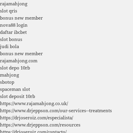
rajamahjong
slot qris
bonus new member
nova88 login
daftar ibcbet
slot bonus
judi bola
bonus new member
rajamahjong.com
slot depo 10rb
mahjong
sbotop
spaceman slot
slot deposit 10rb
https://www.rajamahjong.co.uk/
https://www.drjeppson.com/our-services--treatments
https://drjoseroiz.com/especialista/
https://www.drjeppson.com/resources
https://drjoseroiz.com/contacto/