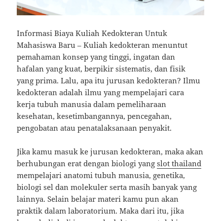
Informasi Biaya Kuliah Kedokteran Untuk
Mahasiswa Baru – Kuliah kedokteran menuntut
pemahaman konsep yang tinggi, ingatan dan
hafalan yang kuat, berpikir sistematis, dan fisik
yang prima. Lalu, apa itu jurusan kedokteran? Ilmu
kedokteran adalah ilmu yang mempelajari cara
kerja tubuh manusia dalam pemeliharaan
kesehatan, kesetimbangannya, pencegahan,
pengobatan atau penatalaksanaan penyakit.
Jika kamu masuk ke jurusan kedokteran, maka akan
berhubungan erat dengan biologi yang
slot thailand
mempelajari anatomi tubuh manusia, genetika,
biologi sel dan molekuler serta masih banyak yang
lainnya. Selain belajar materi kamu pun akan
praktik dalam laboratorium. Maka dari itu, jika