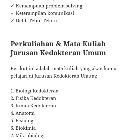
✓ Kemampuan problem solving
✓ Keterampilan komunikasi
✓ Detil, Teliti, Tekun
Perkuliahan & Mata Kuliah
Jurusan Kedokteran Umum
Berikut ini adalah mata kuliah yang akan kamu
pelajari di Jurusan Kedokteran Umum:
1. Biologi Kedokteran
2. Fisika Kedokteran
3. Kimia Kedokteran
4. Anatomi
5. Fisiologi
6. Biokimia
7. Mikrobiologi