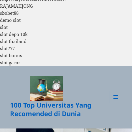
RAJAMAHJONG
sbobet88
demo slot
slot
slot depo 10k
slot thailand
slot777
slot bonus
slot gacor
100 Top Universitas Yang
MENU
DAN
Recomended di Dunia
WIDGET