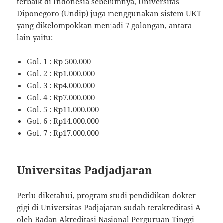
terbaik di Indonesia sebelumnya, Universitas
Diponegoro (Undip) juga menggunakan sistem UKT
yang dikelompokkan menjadi 7 golongan, antara
lain yaitu:
Gol. 1 : Rp 500.000
Gol. 2 : Rp1.000.000
Gol. 3 : Rp4.000.000
Gol. 4 : Rp7.000.000
Gol. 5 : Rp11.000.000
Gol. 6 : Rp14.000.000
Gol. 7 : Rp17.000.000
Universitas Padjadjaran
Perlu diketahui, program studi pendidikan dokter
gigi di Universitas Padjajaran sudah terakreditasi A
oleh Badan Akreditasi Nasional Perguruan Tinggi