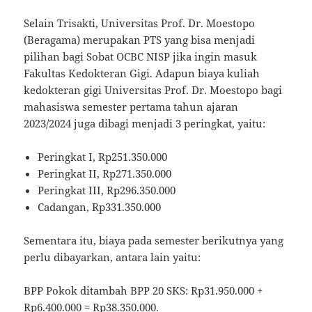
Selain Trisakti, Universitas Prof. Dr. Moestopo
(Beragama) merupakan PTS yang bisa menjadi
pilihan bagi Sobat OCBC NISP jika ingin masuk
Fakultas Kedokteran Gigi. Adapun biaya kuliah
kedokteran gigi Universitas Prof. Dr. Moestopo bagi
mahasiswa semester pertama tahun ajaran
2023/2024 juga dibagi menjadi 3 peringkat, yaitu:
Peringkat I, Rp251.350.000
Peringkat II, Rp271.350.000
Peringkat III, Rp296.350.000
Cadangan, Rp331.350.000
Sementara itu, biaya pada semester berikutnya yang
perlu dibayarkan, antara lain yaitu:
BPP Pokok ditambah BPP 20 SKS: Rp31.950.000 +
Rp6.400.000 = Rp38.350.000.