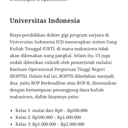
Universitas Indonesia
Biaya pendidikan dokter gigi program sarjana di
Universitas Indonesia (UI) menerapkan sistem Uang
Kuliah Tunggal (UKT), di mana mahasiswa tidak
akan dikenakan uang pangkal. Selain itu, UI juga
sudah diberikan subsidi oleh pemerintah melalui
Bantuan Operasional Perguruan Tinggi Negeri
(BOPTN). Dalam hal ini, BOPTN dibedakan menjadi
dua, yaitu BOP Berkeadilan atau BOP-B, disesuaikan
dengan kemampuan penanggung dana kuliah
mahasiswa, daftar biayanya yaitu:
Kelas 1: mulai dari Rp0 – Rp500.000
Kelas 2: Rp500.000 – Rp1.000.000
Kelas 3: Rp1.000.000 – Rp2.000.000