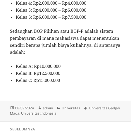
Kelas 4: Rp2.000.000 – Rp4.000.000
Kelas 5: Rp4.000.000 – Rp6.000.000
Kelas 6: Rp6.000.000 – Rp7.500.000
Sedangkan BOP Pilihan atau BOP-P adalah sistem
pembayaran di mana mahasiswa dapat menentukan
sendiri berapa jumlah biaya kuliahnya, di antaranya
adalah:
Kelas A: Rp10.000.000
Kelas B: Rp12.500.000
Kelas C: Rp15.000.000
Diposkan
Penulis
Kategori
Tag
08/09/2024
admin
Universitas
Universitas Gadjah
pada
Mada
,
Universitas Indonesia
Navigasi
SEBELUMNYA